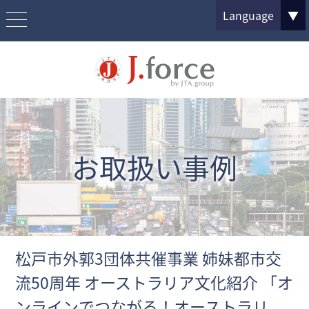
Language
▼
お取扱い事例
松戸市外郭3団体共催事業 姉妹都市交
流50周年 オーストラリア文化紹介 「オ
ンラインでつながる！オーストラリ