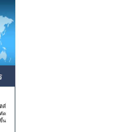
ร
ที่
คัด
ึ้น