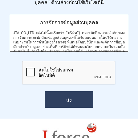
บุคคล" ด้านล่างก่อนใช้เว็บไซต์นี้
การจัดการข้อมูลส่วนบุคคล
JTA CO.,LTD (ต่อไปนี้จะเรียกว่า "บริษัท") ตระหนักถึงความสำคัญของ
การจัดการและปกป้องข้อมูลส่วนบุคคลที่ได้รับมอบหมายให้บริษัทอย่าง
เหมาะสมในการดำเนินธุรกิจต่างๆ ที่เสนอโดยบริษัท และจะจัดการข้อมูล
ดังกล่าวกับ ดูแลอย่างเต็มที่ บริษัทได้กำหนดนโยบายความเป็นส่วนตัว
ดังต่อไปนี้ (ต่อไปนี้จะเรียกว่า "นโยบายนี้") เกี่ยวกับการจัดการข้อมูล
ส่วนบุคคล บริษัทได้กำหนดนโยบายความเป็นส่วนตัวดังต่อไปนี้ (ต่อไป
นี้จะเรียกว่า "นโยบาย") เกี่ยวกับการจัดการข้อมูลส่วนบุคคล
ข้อ 1 (ข้อมูลส่วนบุคคล)
คำว่า "ข้อมูลส่วนบุคคล" หมายถึง "ข้อมูลส่วนบุคคล" ตามที่กำหนดไว้
ในกฎหมายคุ้มครองข้อมูลส่วนบุคคล ซึ่งสามารถใช้เพื่อระบุตัวบุคคล
ตามชื่อ วันเกิด ที่อยู่ หมายเลขโทรศัพท์ ข้อมูลติดต่อ หรือคำอธิบายอื่น ๆ
ที่มีอยู่ใน ข้อมูล.
ข้อ 2 (วิธีการเก็บรวบรวมข้อมูลส่วนบุคคล)
บริษัทของเรารวบรวมข้อมูลส่วนบุคคลต่อไปนี้บนเว็บไซต์ของเราหรือ
ผ่านวิธีการที่เทียบเท่ากับธุรกิจต่างๆ ของเรา ชื่อ เพศ อายุ ที่อยู่
หมายเลขโทรศัพท์ ที่อยู่อีเมล สถานที่ทำงาน และข้อมูลอื่น ๆ ที่บริษัท
กำหนดให้ลูกค้าระบุในการดำเนินธุรกิจนี้
ข้อ 3 (วัตถุประสงค์ในการรวบรวมและใช้ข้อมูลส่วนบุคคล)
วัตถุประสงค์ที่บริษัทรวบรวมและใช้ข้อมูลส่วนบุคคลมีดังนี้
ตอบคำถามเกี่ยวกับโครงการนี้
การส่งข้อมูลในเรื่องที่จำเป็นสำหรับการดำเนินงานของโครงการนี้ เช่น
การติดต่อเกี่ยวกับโครงการนี้
การให้ข้อมูลผ่านนิตยสารทางไปรษณีย์ ฯลฯ